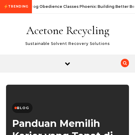
Skip to content
Dog Obedience Classes Phoenix: Building Better Be
TRENDING
Acetone Recycling
Sustainable Solvent Recovery Solutions
BLOG
Panduan Memilih